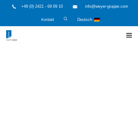
+49 (0) 2421 - 69 09 10
info@weyer-gruppe.com
Kontakt
Deutsch
HOME
»
weyer gruppe