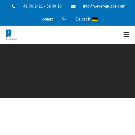
+49 (0) 2421 - 69 09 10
info@weyer-gruppe.com
Kontakt
Deutsch
HOME
»
Anlagenbetreiber und Investoren
»
Sonderbauten