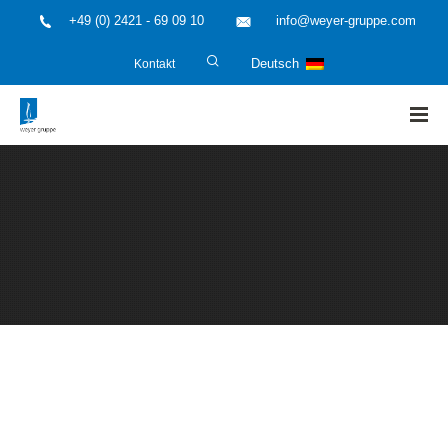
+49 (0) 2421 - 69 09 10
info@weyer-gruppe.com
Kontakt
Deutsch
HOME
»
Anlagenplaner und Anlagenhersteller
»
Ausschreibungsmanagement