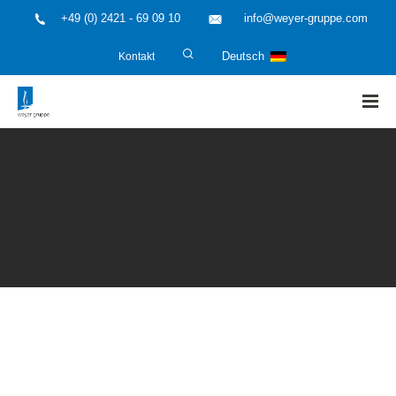
+49 (0) 2421 - 69 09 10
info@weyer-gruppe.com
Kontakt
Deutsch
HOME
»
Anlagenplaner und Anlagenhersteller
»
Vermeidung von
Carbon Leakage