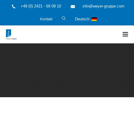
+49 (0) 2421 - 69 09 10
info@weyer-gruppe.com
Kontakt
Deutsch
HOME
»
Über Uns
»
Weyer und Partner (Schweiz) AG