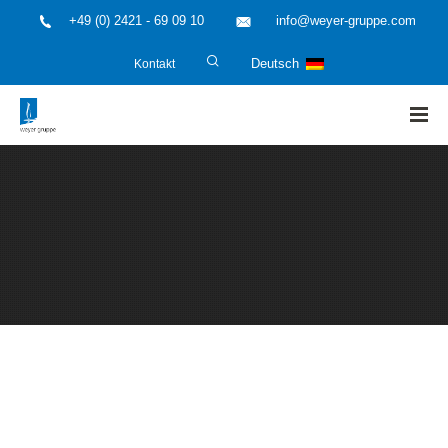
+49 (0) 2421 - 69 09 10
info@weyer-gruppe.com
Kontakt
Deutsch
HOME
»
Anlagenbetreiber und Investoren
»
Nationaler
Emissionshandel