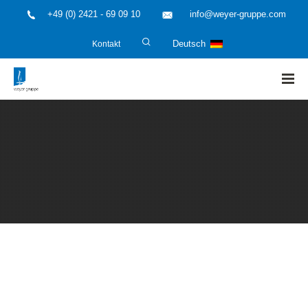
+49 (0) 2421 - 69 09 10
info@weyer-gruppe.com
Kontakt
Deutsch
HOME
»
Anlagenbetreiber und Investoren
»
Qualifizierung von
pharmazeutischen Anlagen