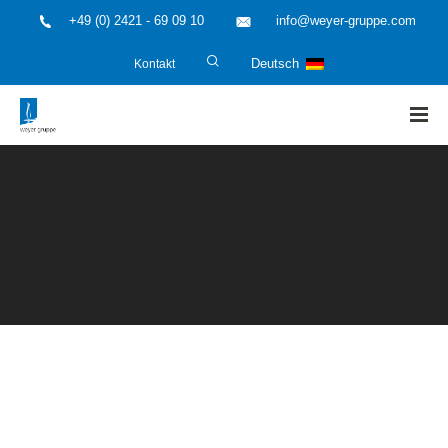
+49 (0) 2421 - 69 09 10
info@weyer-gruppe.com
Kontakt
Deutsch
HOME
»
Anlagenplaner und Anlagenhersteller
»
Simulation
Rohrleitungsnetzwerke