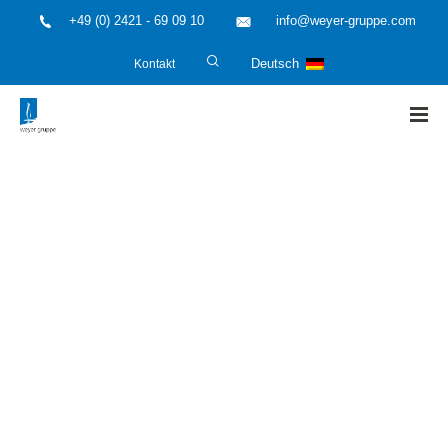
+49 (0) 2421 - 69 09 10
info@weyer-gruppe.com
Kontakt
Deutsch
HOME
»
technische Mitteilung
»
Technische Mitteilung:
Gewässerschutz