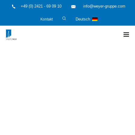
+49 (0) 2421 - 69 09 10
info@weyer-gruppe.com
Kontakt
Deutsch
HOME
»
weyer news
»
weyer news – April Ausgabe 2020