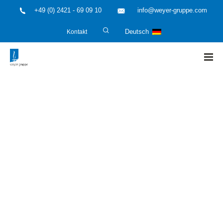
+49 (0) 2421 - 69 09 10
info@weyer-gruppe.com
Kontakt
Deutsch
HOME
»
Risikomanagement