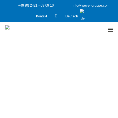
+49 (0) 2421 - 69 09 10
info@weyer-gruppe.com
Kontakt
Deutsch
HOME
»
Kolloquium
»
Seite 2