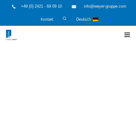
+49 (0) 2421 - 69 09 10
info@weyer-gruppe.com
Kontakt
Deutsch
HOME
»
Meinungs- und Erfahrungsaustausch § 29a BImSchG
– Köln 2026