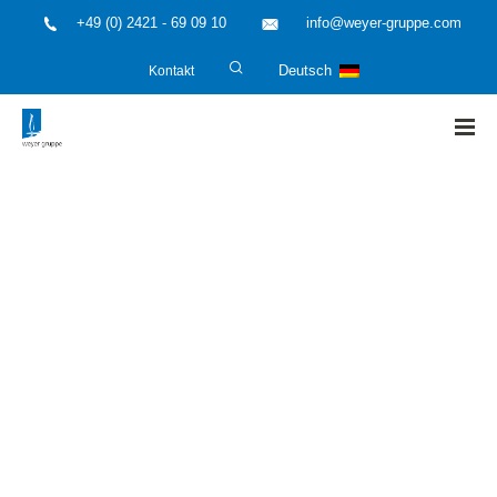
+49 (0) 2421 - 69 09 10
info@weyer-gruppe.com
Kontakt
Deutsch
HOME
»
Erfahrungsaustausch Explosionsschutz