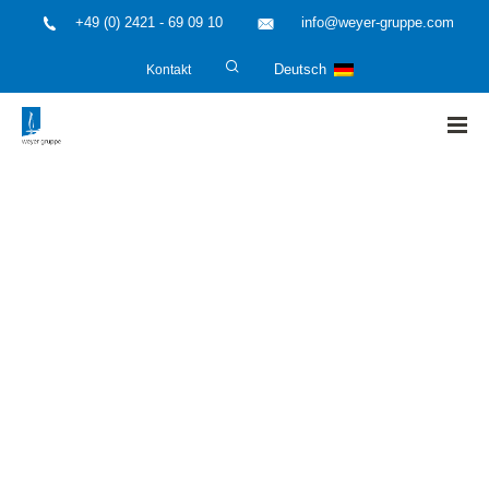
+49 (0) 2421 - 69 09 10
info@weyer-gruppe.com
Kontakt
Deutsch
HOME
»
Wasserstoff
»
Unterschiede im Flammenbild von
Wasserstoff (H2) und Methan (CH4)