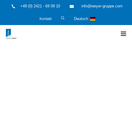
+49 (0) 2421 - 69 09 10
info@weyer-gruppe.com
Kontakt
Deutsch
HOME
»
Unternehmen der weyer gruppe
»
Kostenlose
Erstberatung für alle Engineering- und Consulting-
Leistungen