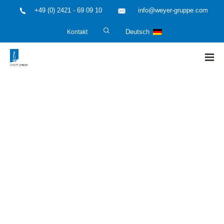
+49 (0) 2421 - 69 09 10
info@weyer-gruppe.com
Kontakt
Deutsch
HOME
»
weyer news
»
weyer news – April 2017