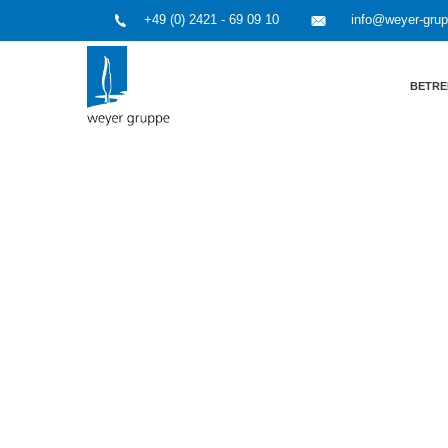
+49 (0) 2421 - 69 09 10
info@weyer-gru
BETRE
HOME
»
Artenschutz und FFH-Verträglichkeit
»
FFH-Ver