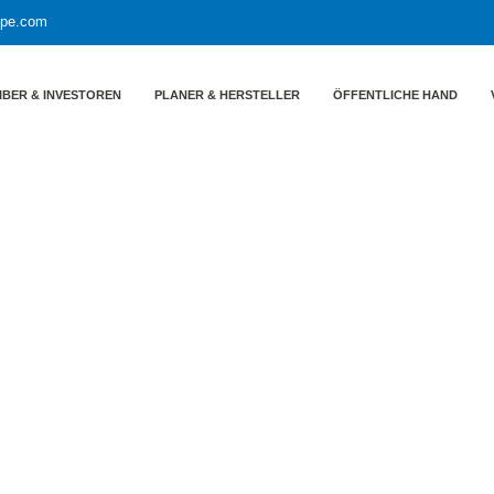
ppe.com
IBER & INVESTOREN
PLANER & HERSTELLER
ÖFFENTLICHE HAND
träglichkeit im Genehmigungsverfahren