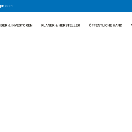
ppe.com
IBER & INVESTOREN
PLANER & HERSTELLER
ÖFFENTLICHE HAND