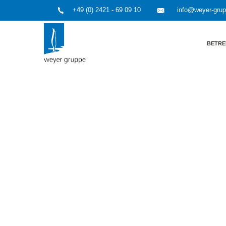
+49 (0) 2421 - 69 09 10
info@weyer-gru
BETRE