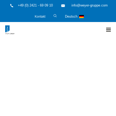
+49 (0) 2421 - 69 09 10
info@weyer-gruppe.com
Kontakt
Deutsch
HOME
»
Köln 2026 Immissionsschutz