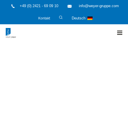
+49 (0) 2421 - 69 09 10
info@weyer-gruppe.com
Kontakt
Deutsch
HOME
»
ATEX