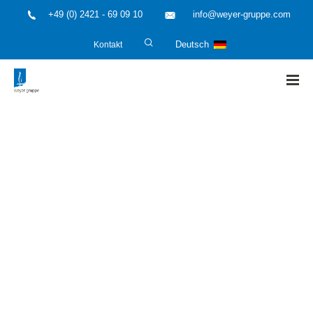
+49 (0) 2421 - 69 09 10
info@weyer-gruppe.com
Kontakt
Deutsch
HOME
»
Corona Neuigkeiten
»
Die Auswirkungen der Pandemie
auf die Dürener Industrie