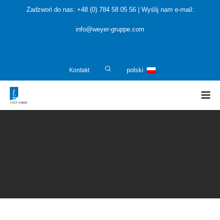
Zadzwoń do nas: +48 (0) 784 58 05 56 | Wyślij nam e-mail:
info@weyer-gruppe.com
Kontakt
polski
HOME
»
Projektanci i producenci instalacji
»
Bezpieczeństwo