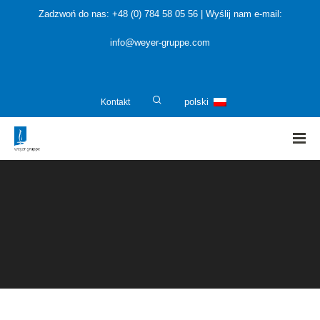
Zadzwoń do nas: +48 (0) 784 58 05 56 | Wyślij nam e-mail:
info@weyer-gruppe.com
Kontakt
polski
HOME
»
Operatorzy instalacji i inwestorzy
»
Kultura komunikacji: