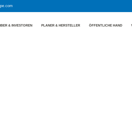
ppe.com
IBER & INVESTOREN
PLANER & HERSTELLER
ÖFFENTLICHE HAND
news – Ausgabe stadtentwicklung+stadtplanung März 2023