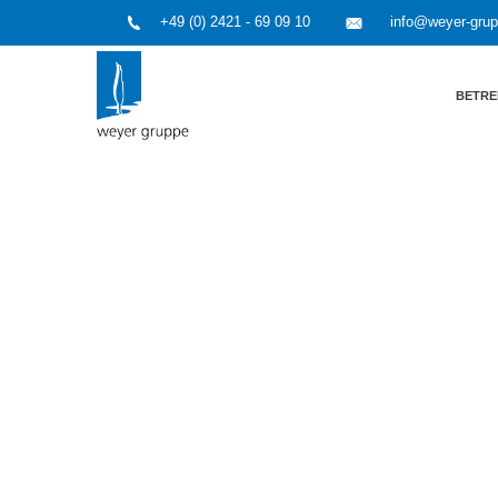
+49 (0) 2421 - 69 09 10
info@weyer-gru
BETRE
HOME
»
Beteiligungskonzepte und Moderation
»
weyer 