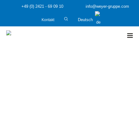
+49 (0) 2421 - 69 09 10
info@weyer-gruppe.com
Kontakt
Deutsch
HOME
»
weyer news
»
Die neuen weyer news sind online –
Ausgabe Juli 2019
Die neuen weyer news sind online –
Ausgabe Juli 2019