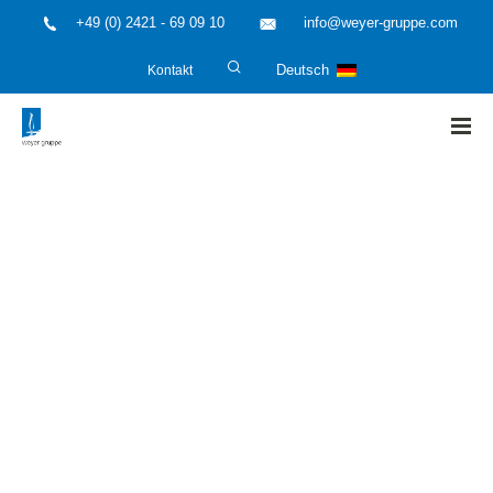
+49 (0) 2421 - 69 09 10
info@weyer-gruppe.com
Kontakt
Deutsch
HOME
»
Energiemanagement ISO 50001
»
weyer-Forschung:
Energieminimales Design von Trennwandkolonnen mit und
ohne Reaktion